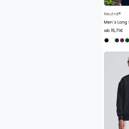
Neutral®
Men´s Long 
ab 15,71€