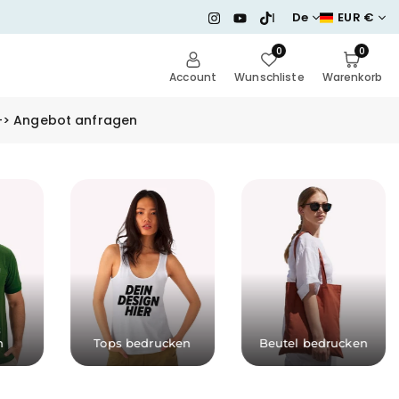
Instagram
YouTube
TikTok
De
EUR €
0
0
Account
Wunschliste
Warenkorb
-> Angebot anfragen
s
n
Tops bedrucken
Beutel bedrucken