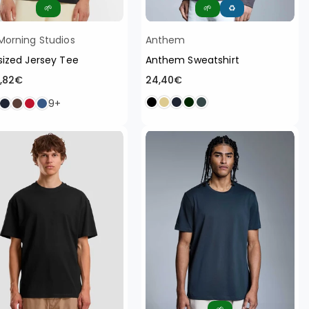
🌱
🌱
♻️
Morning Studios
Anthem
ized Jersey Tee
Anthem Sweatshirt
Normaler
3,82€
24,40€
Preis
9+