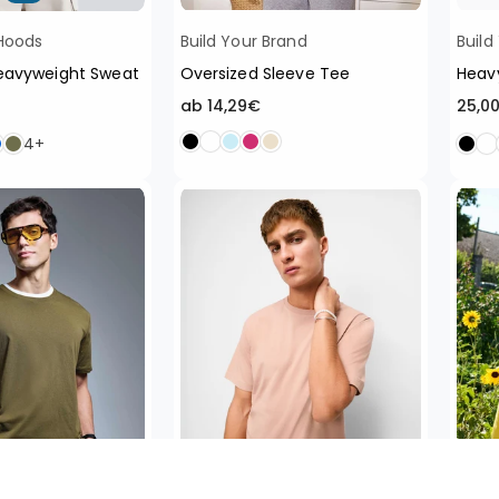
Hoods
Build Your Brand
Build
eavyweight Sweat
Oversized Sleeve Tee
Heavy
Norm
ab 14,29€
25,0
Preis
4+
🌱
🌱