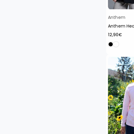
Anthem
Anthem Hea
Normaler
12,90€
Preis