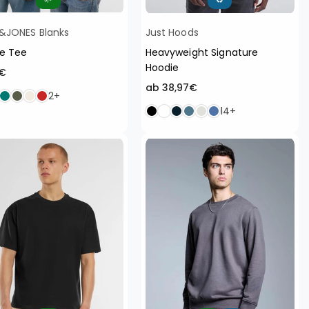
&JONES Blanks
Just Hoods
e Tee
Heavyweight Signature
Hoodie
aler
5€
ab 38,97€
2+
14+