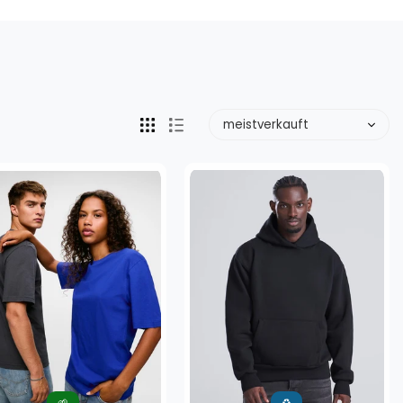
Sortiere
nach
🌱
♻️