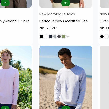
🌱
🌱
New Morning Studios
New 
vyweight T-Shirt
Heavy Jersey Oversized Tee
Overs
ab 17,82€
ab 1
1+