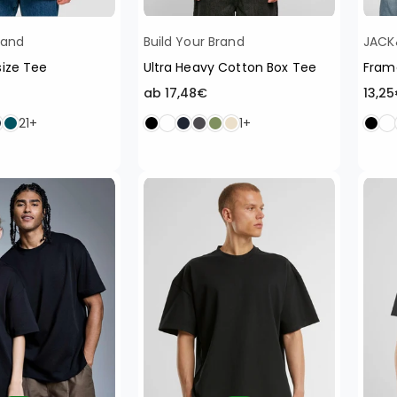
rand
Build Your Brand
JACK
ize Tee
Ultra Heavy Cotton Box Tee
Fram
Norm
ab 17,48€
13,2
Preis
21+
1+