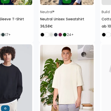
🌱
🌱
Neutral®
Build
Sleeve T-Shirt
Neutral Unisex Sweatshirt
Cott
Normaler
36,58€
ab 1
Preis
17+
24+
♻️