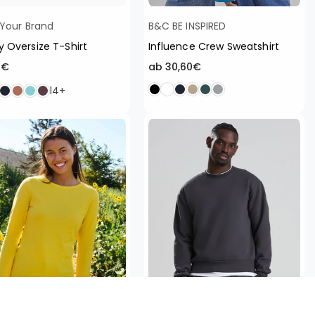
 Your Brand
B&C BE INSPIRED
 Oversize T-Shirt
Influence Crew Sweatshirt
aler
0€
ab 30,60€
14+
🌱
♻️