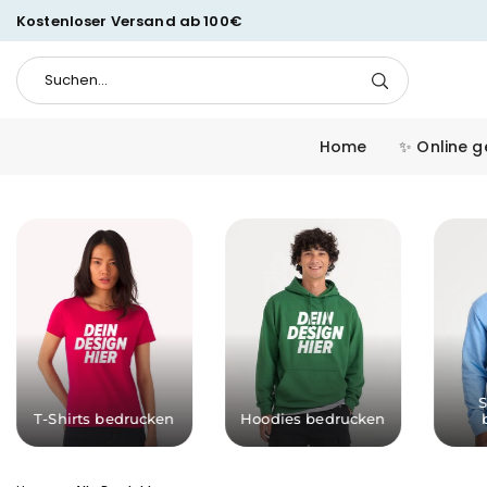
Zum
Kostenloser Versand ab 100€
Inhalt
springen
Suchen...
Suchen
Home
✨ Online g
S
T-Shirts bedrucken
Hoodies bedrucken