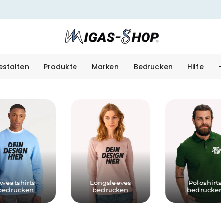
estalten
Produkte
Marken
Bedrucken
Hilfe
weatshirts
Longsleeves
Poloshirt
bedrucken
bedrucken
bedrucke