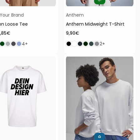
🌱
 Your Brand
Anthem
on Loose Tee
Anthem Midweight T-Shirt
Normaler
0,85€
9,90€
Preis
4+
2+
♻️