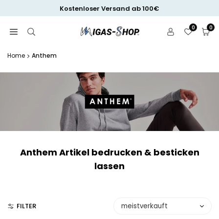
Zum
Kostenloser Versand ab 100€
Inhalt
springen
0
0
Home
Anthem
Anthem Artikel bedrucken & besticken
lassen
FILTER
Sortiere