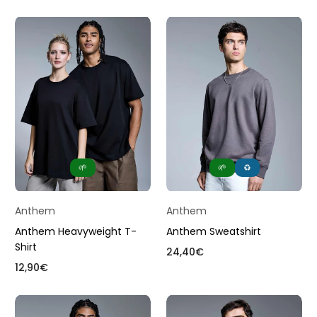
nach
🌱
🌱
♻️
Anthem
Anthem
Anthem Heavyweight T-
Anthem Sweatshirt
Shirt
Normaler
24,40€
Normaler
Preis
12,90€
Preis