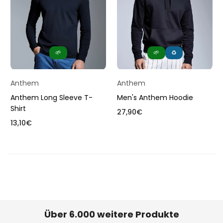
🌱
🌱
♻️
Anthem
Anthem
Anthem Long Sleeve T-
Men's Anthem Hoodie
Shirt
Normaler
27,90€
Normaler
Preis
13,10€
Preis
Über 6.000 weitere Produkte