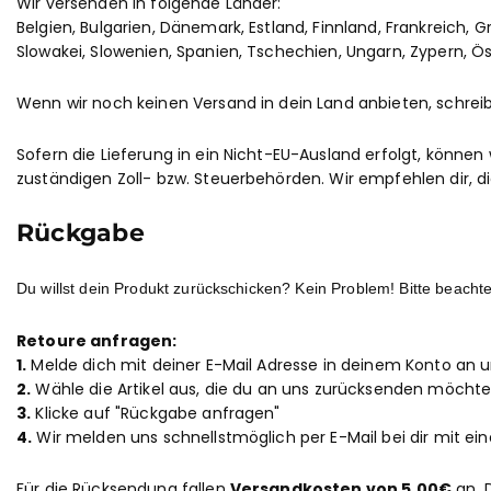
Wir versenden in folgende Länder:
Belgien, Bulgarien, Dänemark, Estland, Finnland, Frankreich, G
Slowakei, Slowenien, Spanien, Tschechien, Ungarn, Zypern, Ös
Wenn wir noch keinen Versand in dein Land anbieten, schrei
Sofern die Lieferung in ein Nicht-EU-Ausland erfolgt, könne
zuständigen Zoll- bzw. Steuerbehörden. Wir empfehlen dir, di
Rückgabe
Du willst dein Produkt zurückschicken? Kein Problem! Bitte beacht
Retoure anfragen:
1.
Melde dich mit deiner E-Mail Adresse in deinem Konto an u
2.
Wähle die Artikel aus, die du an uns zurücksenden möcht
3.
Klicke auf "Rückgabe anfragen"
4.
Wir melden uns schnellstmöglich per E-Mail bei dir mit ei
Für die Rücksendung fallen
Versandkosten von 5,00€
an. 