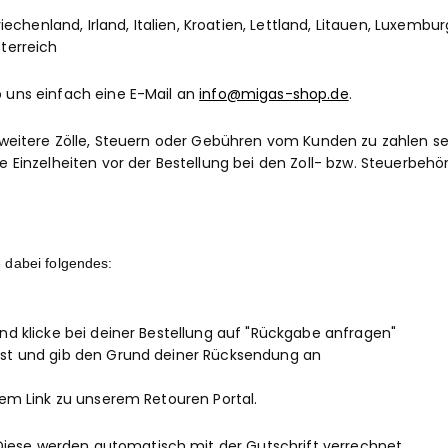
riechenland, Irland, Italien, Kroatien, Lettland, Litauen, Luxemb
terreich
b uns einfach eine E-Mail an
info@migas-shop.de
.
n weitere Zölle, Steuern oder Gebühren vom Kunden zu zahlen sei
e Einzelheiten vor der Bestellung bei den Zoll- bzw. Steuerbehö
e dabei folgendes:
nd klicke bei deiner Bestellung auf "Rückgabe anfragen"
est und gib den Grund deiner Rücksendung an
nem Link zu unserem Retouren Portal
.
Diese werden automatisch mit der Gutschrift verrechnet.