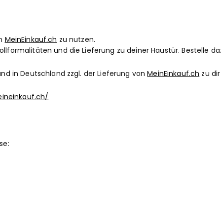
on
MeinEinkauf.ch
zu nutzen.
lformalitäten und die Lieferung zu deiner Haustür. Bestelle d
and in Deutschland zzgl. der Lieferung von
MeinEinkauf.ch
zu di
ineinkauf.ch/
se: